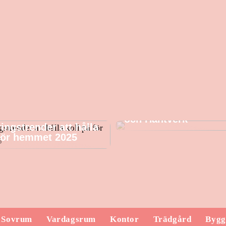
CH23 Stol – Klassisk
och Hantverk
ingstrender att hålla
 för hemmet 2025
Sovrum
Vardagsrum
Kontor
Trädgård
Bygg