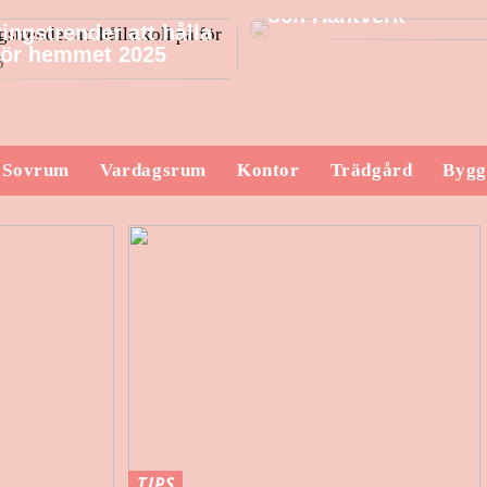
och Hantverk
ingstrender att hålla
 för hemmet 2025
Sovrum
Vardagsrum
Kontor
Trädgård
Bygg
TIPS