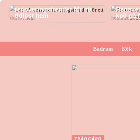
Undvik dessa
renoveringstrender för ett
Renover
tidlöst hem
koll på
Badrum
Kök
TRÄDGÅRD