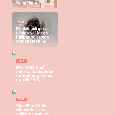
Spegelytor
TIPS
Enskilt avlopp –
viktiga val för en
hållbar och trygg
avloppslösning
TIPS
IMD-vatten: Så
minskar fastigheter
förbrukningen med
upp till 25 %
TIPS
Tips för att hitta
rätt markis – så
väljer du som bor