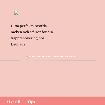
Hitta perfekta rostfria
räcken och stålrör för din
trapprenovering hos
Bauhaus
 Design
Varför en Isbad Tunna är
Perfekt för Små Hem
Livsstil
Tips