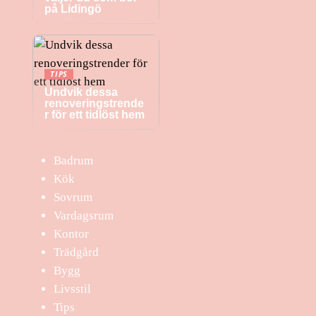
på Lidingö
TIPS
Undvik dessa
renoveringstrende
r för ett tidlöst hem
Badrum
Kök
Sovrum
Vardagsrum
Kontor
Trädgård
Bygg
Livsstil
Tips