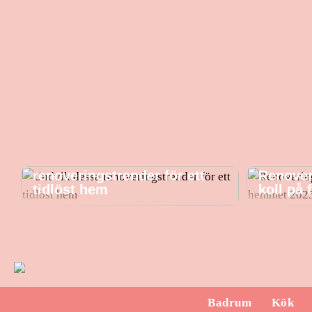
Undvik dessa
renoveringstrender för ett
Renover
tidlöst hem
koll på
Badrum
Kök