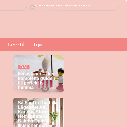
Perfekt för Små Hem
Livsstil
Tips
TIPS
Ismaskiner – den
kompletta guiden
till perfekt is
hemma
TIPS
Så Får Du Din Lilla
Lägenhet Att
Kännas Större –
Hemligheten
Bakom Optiska
Illusioner och