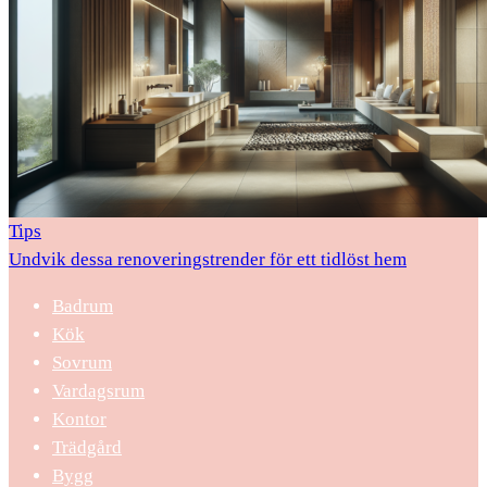
Tips
Undvik dessa renoveringstrender för ett tidlöst hem
Badrum
Kök
Sovrum
Vardagsrum
Kontor
Trädgård
Bygg