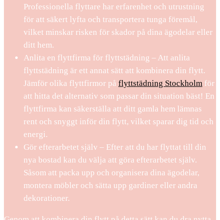
Professionella flyttare har erfarenhet och utrustning
för att säkert lyfta och transportera tunga föremål,
vilket minskar risken för skador på dina ägodelar eller
ditt hem.
Anlita en flyttfirma för flyttstädning – Att anlita
flyttstädning är ett annat sätt att kombinera din flytt.
Jämför olika flyttfirmor på
flyttstädning Stockholm
för
att hitta det alternativ som passar din situation bäst! En
flyttfirma kan säkerställa att ditt gamla hem lämnas
rent och snyggt inför din flytt, vilket sparar dig tid och
energi.
Gör efterarbetet själv – Efter att du har flyttat till din
nya bostad kan du välja att göra efterarbetet själv.
Såsom att packa upp och organisera dina ägodelar,
montera möbler och sätta upp gardiner eller andra
dekorationer.
Genom att kombinera din flytt på detta sätt kan du dra nytta