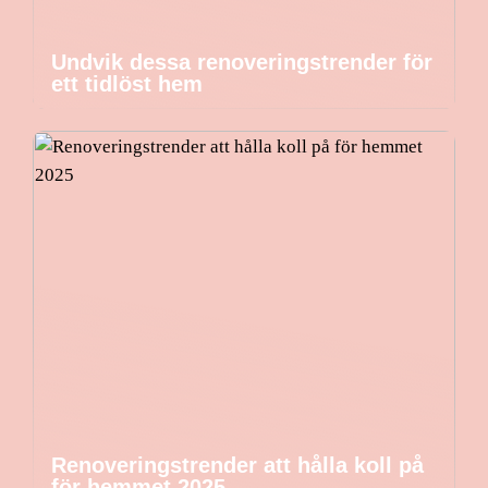
Undvik dessa renoveringstrender för
ett tidlöst hem
Renoveringstrender att hålla koll på
för hemmet 2025