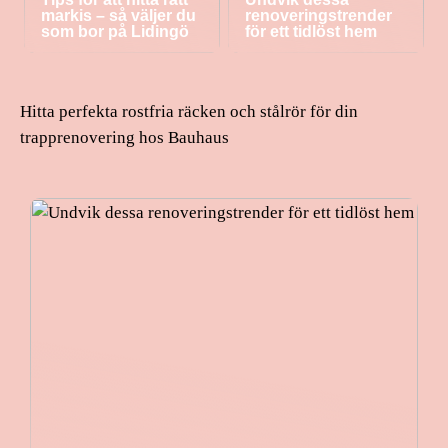
markis – så väljer du
renoveringstrender
som bor på Lidingö
för ett tidlöst hem
Hitta perfekta rostfria räcken och stålrör för din
trapprenovering hos Bauhaus