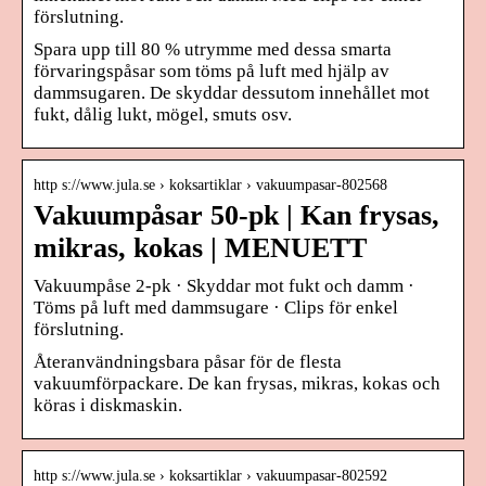
förslutning.
Spara upp till 80 % utrymme med dessa smarta
förvaringspåsar som töms på luft med hjälp av
dammsugaren. De skyddar dessutom innehållet mot
fukt, dålig lukt, mögel, smuts osv.
http s://www.jula.se › koksartiklar › vakuumpasar-802568
Vakuumpåsar 50-pk | Kan frysas,
mikras, kokas | MENUETT
Vakuumpåse 2-pk · Skyddar mot fukt och damm ·
Töms på luft med dammsugare · Clips för enkel
förslutning.
Återanvändningsbara påsar för de flesta
vakuumförpackare. De kan frysas, mikras, kokas och
köras i diskmaskin.
http s://www.jula.se › koksartiklar › vakuumpasar-802592