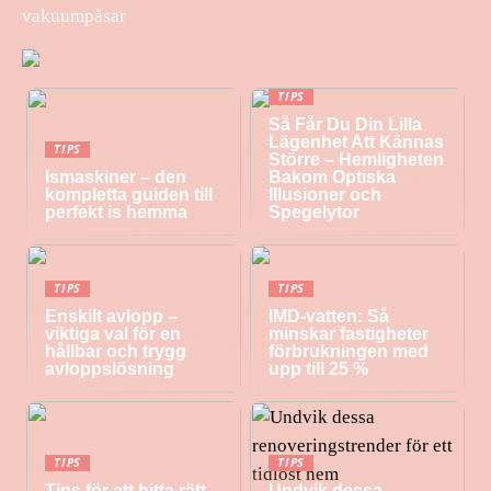
vakuumpåsar
TIPS
Så Får Du Din Lilla
Lägenhet Att Kännas
TIPS
Större – Hemligheten
Ismaskiner – den
Bakom Optiska
kompletta guiden till
Illusioner och
perfekt is hemma
Spegelytor
TIPS
TIPS
Enskilt avlopp –
IMD-vatten: Så
viktiga val för en
minskar fastigheter
hållbar och trygg
förbrukningen med
avloppslösning
upp till 25 %
TIPS
TIPS
Tips för att hitta rätt
Undvik dessa