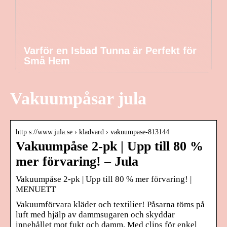
Varför en Isbad Tunna är Perfekt för
Små Hem
Vakuumpåsar jula
http s://www.jula.se › kladvard › vakuumpase-813144
Vakuumpåse 2-pk | Upp till 80 %
mer förvaring! – Jula
Vakuumpåse 2-pk | Upp till 80 % mer förvaring! |
MENUETT
Vakuumförvara kläder och textilier! Påsarna töms på
luft med hjälp av dammsugaren och skyddar
innehållet mot fukt och damm. Med clips för enkel