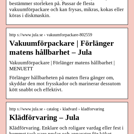
bestämmer storleken på. Passar de flesta
vakuumförpackare och kan frysas, mikras, kokas eller
köras i diskmaskin.
http s://www.jula.se › vakuumforpackare-802559
Vakuumförpackare | Förlänger
matens hållbarhet – Jula
Vakuumförpackare | Förlänger matens hållbarhet |
MENUETT
Förlänger hållbarheten på maten flera gånger om,
skyddar den mot frysskador och marinerar dessutom
kött snabbt och effektivt.
http s://www.jula.se › catalog › kladvard › kladforvaring
Klädförvaring – Jula
Klädförvaring. Enklare och roligare vardag eller fest i
hemmet tack vare prylar och apparater för köket,