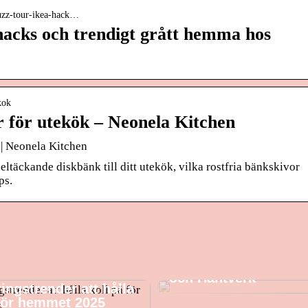
ouzz-tour-ikea-hack…
acks och trendigt grått hemma hos
kok
 för utekök – Neonela Kitchen
 | Neonela Kitchen
heltäckande diskbänk till ditt utekök, vilka rostfria bänkskivor
ps.
CH23 Stol – Klassisk
och Hantverk
ingstrender att hålla
 för hemmet 2025