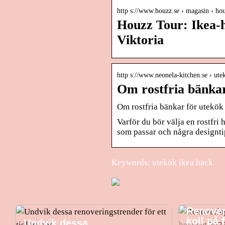
http s://www.houzz.se › magasin › h
Houzz Tour: Ikea-h
Viktoria
http s://www.neonela-kitchen.se › ute
Om rostfria bänkar
Om rostfria bänkar för utekök
Varför du bör välja en rostfri 
som passar och några designti
Keywords: utekök ikea hack
Renover
koll på
Undvik dessa