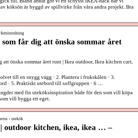
gick till. Bland annat gör vi ett schysst IKEA-hack när vi
r av köksön är byggd av spillvirke från våra andra projekt. Bra
› Heminredning
– som får dig att önska sommar året
g att önska sommar året runt | Ikea outdoor, Ikea kitchen cart,
vet till en snygg vägg · 2. Plantera i frukskålen · 3.
ord · 5. Praktiskt utebord till soffgruppen · 6 …
ngder med fin uteköksinspiration både för den som vill köpa
som vill bygga ett eget.
press › utekök
outdoor kitchen, ikea, ikea … –