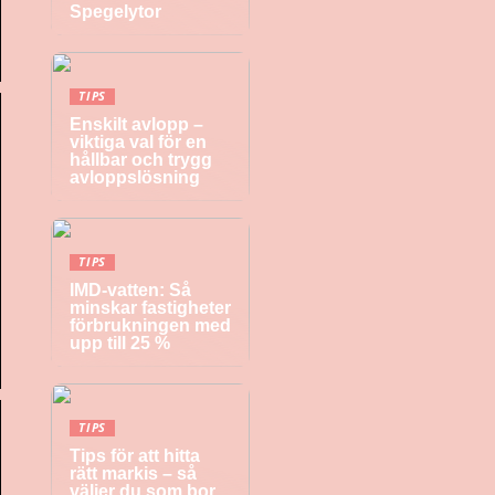
Spegelytor
TIPS
Enskilt avlopp –
viktiga val för en
hållbar och trygg
avloppslösning
TIPS
IMD-vatten: Så
minskar fastigheter
förbrukningen med
upp till 25 %
TIPS
Tips för att hitta
rätt markis – så
väljer du som bor