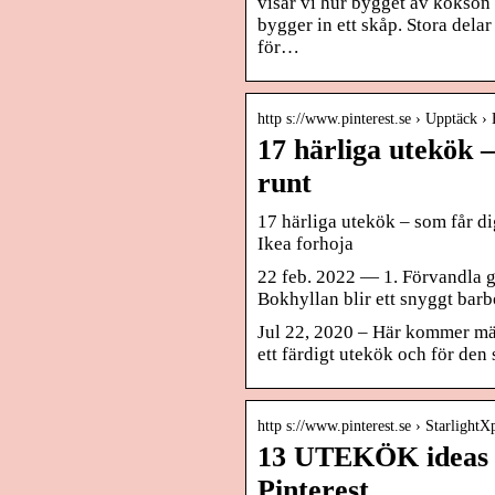
visar vi hur bygget av köksön 
bygger in ett skåp. Stora dela
för…
http s://www.pinterest.se › Upptäck 
17 härliga utekök 
runt
17 härliga utekök – som får di
Ikea forhoja
22 feb. 2022 — 1. Förvandla gol
Bokhyllan blir ett snyggt barb
Jul 22, 2020 – Här kommer mä
ett färdigt utekök och för den 
http s://www.pinterest.se › StarlightX
13 UTEKÖK ideas | 
Pinterest