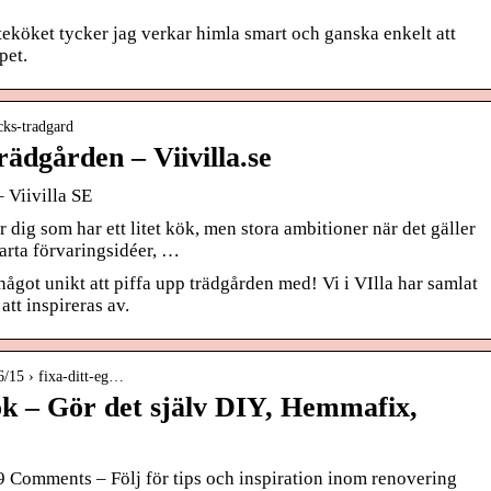
teköket tycker jag verkar himla smart och ganska enkelt att
pet.
acks-tradgard
rädgården – Viivilla.se
 Viivilla SE
 dig som har ett litet kök, men stora ambitioner när det gäller
marta förvaringsidéer, …
något unikt att piffa upp trädgården med! Vi i VIlla har samlat
att inspireras av.
6/15 › fixa-ditt-eg…
kök – Gör det själv DIY, Hemmafix,
 Comments – Följ för tips och inspiration inom renovering