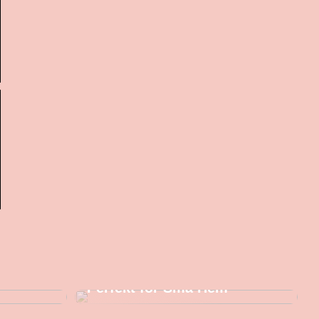
 Design
Varför en Isbad Tunna är
Perfekt för Små Hem