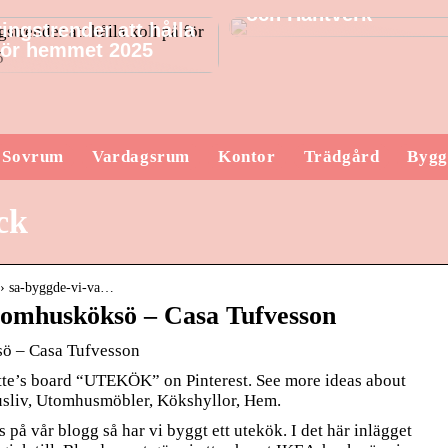
och Hantverk
ingstrender att hålla
 för hemmet 2025
Sovrum
Vardagsrum
Kontor
Trädgård
Bygg
ck
3 › sa-byggde-vi-va…
utomhusköksö – Casa Tufvesson
sö – Casa Tufvesson
tte’s board “UTEKÖK” on Pinterest. See more ideas about
sliv, Utomhusmöbler, Kökshyllor, Hem.
 på vår blogg så har vi byggt ett utekök. I det här inlägget