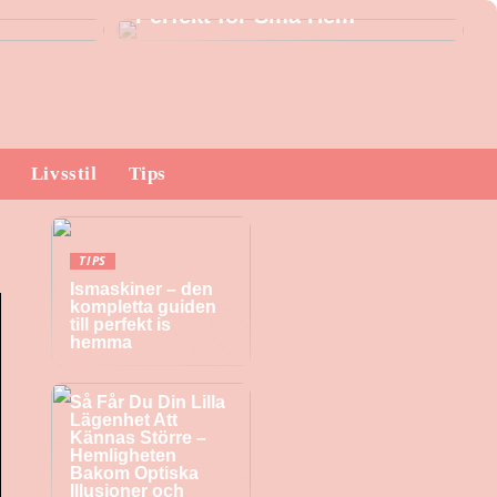
Perfekt för Små Hem
Livsstil
Tips
TIPS
Ismaskiner – den
kompletta guiden
till perfekt is
hemma
TIPS
Så Får Du Din Lilla
Lägenhet Att
Kännas Större –
Hemligheten
Bakom Optiska
Illusioner och