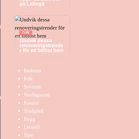
på Lidingö
TIPS
Undvik dessa
renoveringstrende
r för ett tidlöst hem
Badrum
Kök
Sovrum
Vardagsrum
Kontor
Trädgård
Bygg
Livsstil
Tips