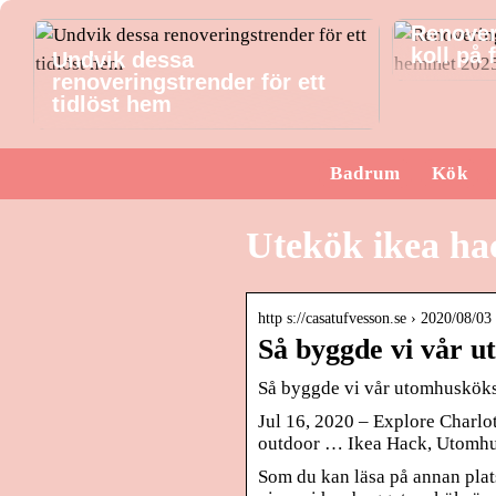
Renover
koll på
Undvik dessa
renoveringstrender för ett
tidlöst hem
Badrum
Kök
Utekök ikea ha
http s://casatufvesson.se › 2020/08/0
Så byggde vi vår 
Så byggde vi vår utomhuskök
Jul 16, 2020 – Explore Charlo
outdoor … Ikea Hack, Utomhu
Som du kan läsa på annan plats