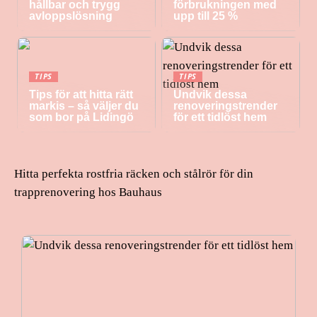
hållbar och trygg
förbrukningen med
avloppslösning
upp till 25 %
TIPS
TIPS
Tips för att hitta rätt
Undvik dessa
markis – så väljer du
renoveringstrender
som bor på Lidingö
för ett tidlöst hem
Hitta perfekta rostfria räcken och stålrör för din
trapprenovering hos Bauhaus