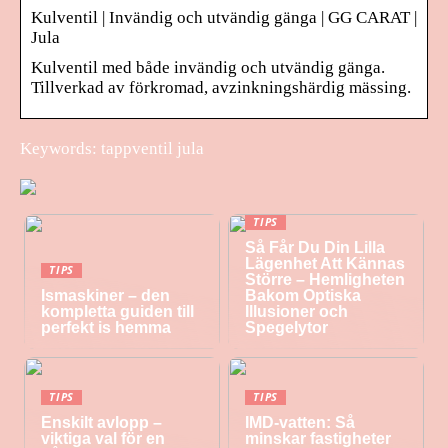
Kulventil | Invändig och utvändig gänga | GG CARAT |
Jula
Kulventil med både invändig och utvändig gänga.
Tillverkad av förkromad, avzinkningshärdig mässing.
Keywords: tappventil jula
TIPS
Så Får Du Din Lilla
Lägenhet Att Kännas
TIPS
Större – Hemligheten
Ismaskiner – den
Bakom Optiska
kompletta guiden till
Illusioner och
perfekt is hemma
Spegelytor
TIPS
TIPS
Enskilt avlopp –
IMD-vatten: Så
viktiga val för en
minskar fastigheter