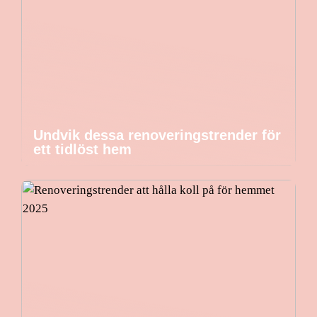
Undvik dessa renoveringstrender för
ett tidlöst hem