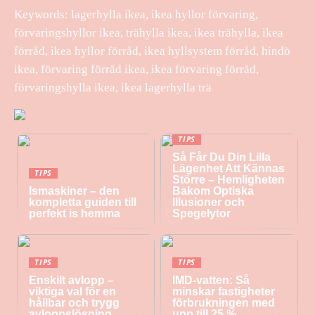
Keywords: lagerhylla ikea, ikea hyllor förvaring,
förvaringshyllor ikea, trähylla ikea, ikea trähylla, ikea
förråd, ikea hyllor förråd, ikea hyllsystem förråd, hindö
ikea, förvaring förråd ikea, ikea förvaring förråd,
förvaringshylla ikea, ikea lagerhylla trä
TIPS
Så Får Du Din Lilla
Lägenhet Att Kännas
TIPS
Större – Hemligheten
Ismaskiner – den
Bakom Optiska
kompletta guiden till
Illusioner och
perfekt is hemma
Spegelytor
TIPS
TIPS
Enskilt avlopp –
IMD-vatten: Så
viktiga val för en
minskar fastigheter
hållbar och trygg
förbrukningen med
avloppslösning
upp till 25 %