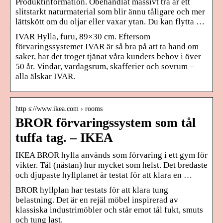
Produktinformation. Obehandlat massivt trä är ett
slitstarkt naturmaterial som blir ännu tåligare och mer
lättskött om du oljar eller vaxar ytan. Du kan flytta …
IVAR Hylla, furu, 89×30 cm. Eftersom
förvaringssystemet IVAR är så bra på att ta hand om
saker, har det troget tjänat våra kunders behov i över
50 år. Vindar, vardagsrum, skafferier och sovrum –
alla älskar IVAR.
http s://www.ikea.com › rooms
BROR förvaringssystem som tål
tuffa tag. – IKEA
IKEA BROR hylla används som förvaring i ett gym för
vikter. Tål (nästan) hur mycket som helst. Det bredaste
och djupaste hyllplanet är testat för att klara en …
BROR hyllplan har testats för att klara tung
belastning. Det är en rejäl möbel inspirerad av
klassiska industrimöbler och står emot tål fukt, smuts
och tung last.