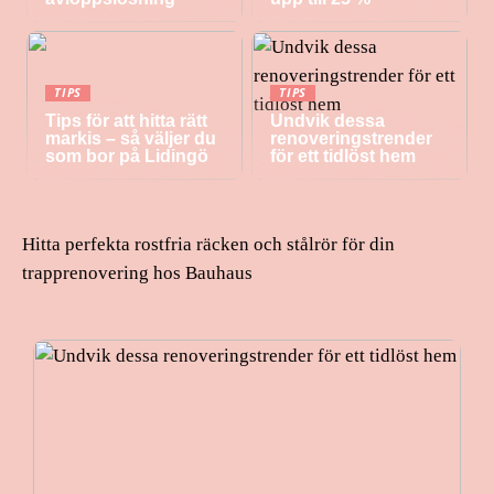
TIPS
TIPS
Tips för att hitta rätt
Undvik dessa
markis – så väljer du
renoveringstrender
som bor på Lidingö
för ett tidlöst hem
Hitta perfekta rostfria räcken och stålrör för din
trapprenovering hos Bauhaus