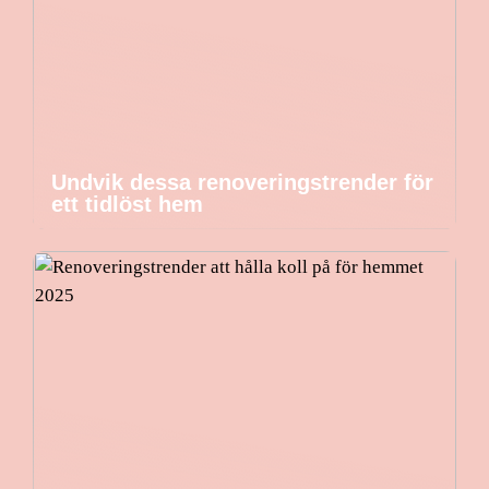
Undvik dessa renoveringstrender för
ett tidlöst hem