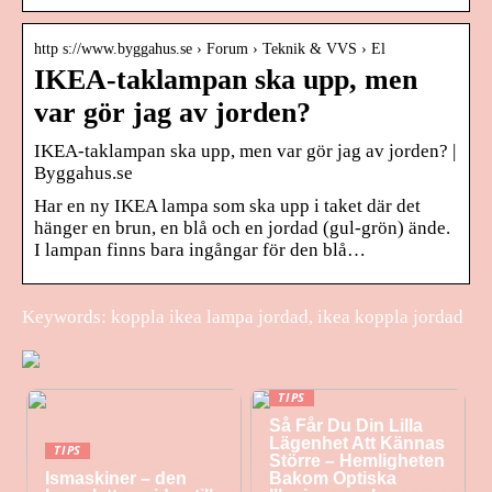
http s://www.byggahus.se › Forum › Teknik & VVS › El
IKEA-taklampan ska upp, men
var gör jag av jorden?
IKEA-taklampan ska upp, men var gör jag av jorden? |
Byggahus.se
Har en ny IKEA lampa som ska upp i taket där det
hänger en brun, en blå och en jordad (gul-grön) ände.
I lampan finns bara ingångar för den blå…
Keywords: koppla ikea lampa jordad, ikea koppla jordad
TIPS
Så Får Du Din Lilla
Lägenhet Att Kännas
TIPS
Större – Hemligheten
Ismaskiner – den
Bakom Optiska