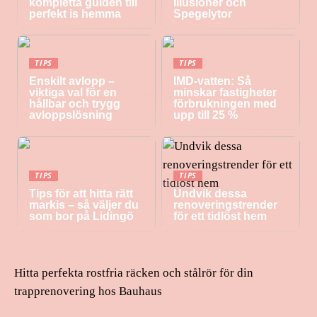
kompletta guiden till
Illusioner och
perfekt is hemma
Spegelytor
TIPS
TIPS
Enskilt avlopp –
IMD-vatten: Så
viktiga val för en
minskar fastigheter
hållbar och trygg
förbrukningen med
avloppslösning
upp till 25 %
TIPS
TIPS
Tips för att hitta rätt
Undvik dessa
markis – så väljer du
renoveringstrender
som bor på Lidingö
för ett tidlöst hem
Hitta perfekta rostfria räcken och stålrör för din
trapprenovering hos Bauhaus