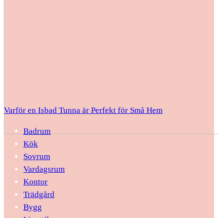
Varför en Isbad Tunna är Perfekt för Små Hem
Badrum
Kök
Sovrum
Vardagsrum
Kontor
Trädgård
Bygg