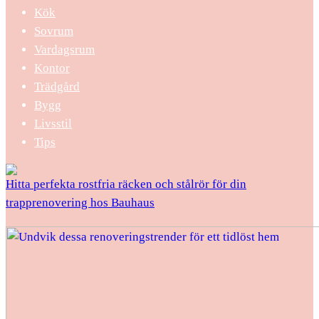
Kök
Sovrum
Vardagsrum
Kontor
Trädgård
Bygg
Livsstil
Tips
Hitta perfekta rostfria räcken och stålrör för din
trapprenovering hos Bauhaus