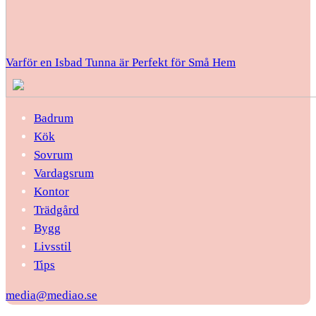
Varför en Isbad Tunna är Perfekt för Små Hem
Badrum
Kök
Sovrum
Vardagsrum
Kontor
Trädgård
Bygg
Livsstil
Tips
media@mediao.se