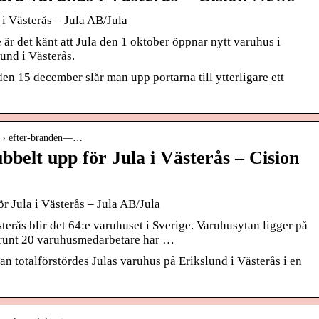
 i Västerås – Jula AB/Jula
är det känt att Jula den 1 oktober öppnar nytt varuhus i
lund i Västerås.
den 15 december slår man upp portarna till ytterligare ett
la › efter-branden—…
bbelt upp för Jula i Västerås – Cision
r Jula i Västerås – Jula AB/Jula
erås blir det 64:e varuhuset i Sverige. Varuhusytan ligger på
 runt 20 varuhusmedarbetare har …
n totalförstördes Julas varuhus på Erikslund i Västerås i en