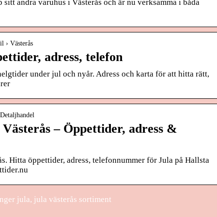
 sitt andra varuhus i Västerås och är nu verksamma i båda
il › Västerås
ettider, adress, telefon
elgtider under jul och nyår. Adress och karta för att hitta rätt,
rer
 Detaljhandel
a Västerås – Öppettider, adress &
ås. Hitta öppettider, adress, telefonnummer för Jula på Hallsta
ttider.nu
nger jula, jula västerås sortiment