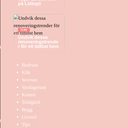
på Lidingö
TIPS
Undvik dessa
renoveringstrende
r för ett tidlöst hem
Badrum
Kök
Sovrum
Vardagsrum
Kontor
Trädgård
Bygg
Livsstil
Tips