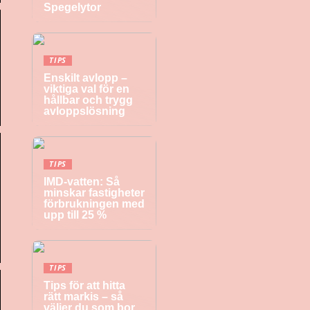
Spegelytor
TIPS
Enskilt avlopp –
viktiga val för en
hållbar och trygg
avloppslösning
TIPS
IMD-vatten: Så
minskar fastigheter
förbrukningen med
upp till 25 %
TIPS
Tips för att hitta
rätt markis – så
väljer du som bor