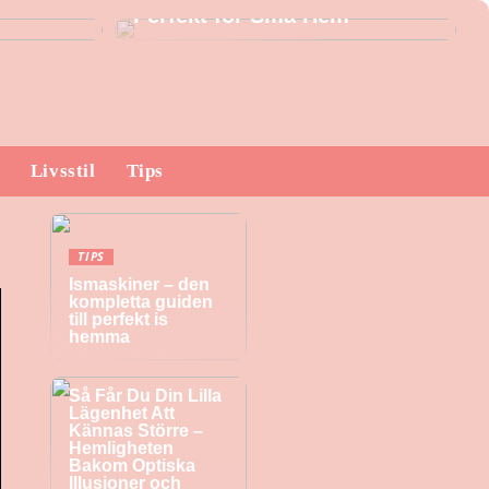
Perfekt för Små Hem
Livsstil
Tips
TIPS
Ismaskiner – den
kompletta guiden
till perfekt is
hemma
TIPS
Så Får Du Din Lilla
Lägenhet Att
Kännas Större –
Hemligheten
Bakom Optiska
Illusioner och