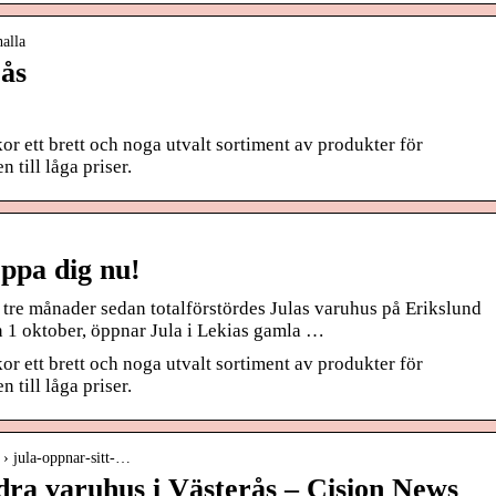
halla
rås
r ett brett och noga utvalt sortiment av produkter för
 till låga priser.
oppa dig nu!
tre månader sedan totalförstördes Julas varuhus på Erikslund
en 1 oktober, öppnar Jula i Lekias gamla …
r ett brett och noga utvalt sortiment av produkter för
 till låga priser.
a › jula-oppnar-sitt-…
ndra varuhus i Västerås – Cision News