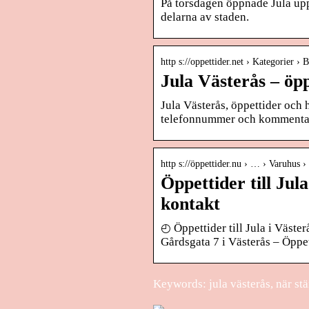
På torsdagen öppnade Jula upp
delarna av staden.
http s://oppettider.net › Kategorier › B
Jula Västerås – öpp
Jula Västerås, öppettider och h
telefonnummer och kommenta
http s://öppettider.nu › … › Varuhus ›
Öppettider till Jul
kontakt
◴ Öppettider till Jula i Väster
Gårdsgata 7 i Västerås – Öppe
Keywords: jula västerås, när stä