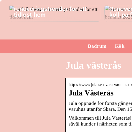
Undvik dessa
renoveringstrender för ett
Renover
tidlöst hem
koll på
Badrum
Kök
Jula västerås
http s://www.jula.se › vara-varuhus › 
Jula Västerås
Jula öppnade för första gången
varuhus utanför Skara. Den 1
Välkommen till Jula Västerås! 
såväl kunder i närheten som til