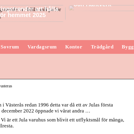
och Hantverk
ingstrender att hålla
 för hemmet 2025
Sovrum
Vardagsrum
Kontor
Trädgård
Bygg
vasteras
 i Västerås redan 1996 detta var då ett av Julas första
5 december 2022 öppnade vi vårat andra …
Vi är ett Jula varuhus som blivit ett utflyktsmål för många,
lresta.