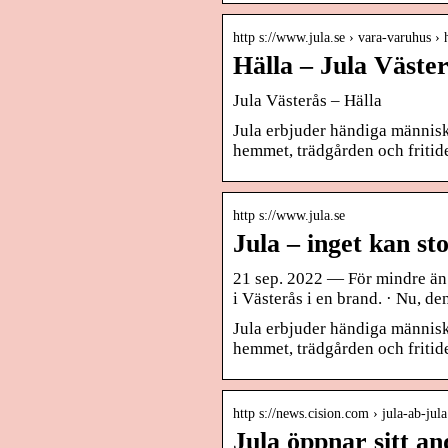
http s://www.jula.se › vara-varuhus › 
Hälla – Jula Väste
Jula Västerås – Hälla
Jula erbjuder händiga människo
hemmet, trädgården och fritiden
http s://www.jula.se
Jula – inget kan st
21 sep. 2022 — För mindre än 
i Västerås i en brand. · Nu, d
Jula erbjuder händiga människo
hemmet, trädgården och fritiden
http s://news.cision.com › jula-ab-jul
Jula öppnar sitt a