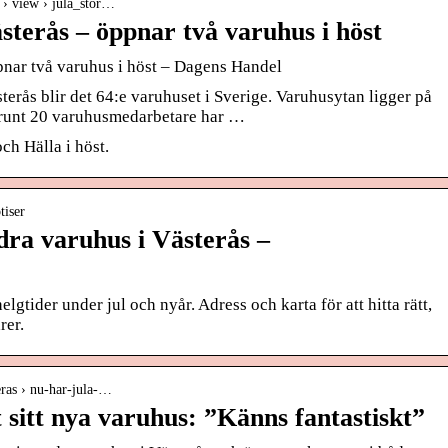
e › view › jula_stor…
ästerås – öppnar två varuhus i höst
ppnar två varuhus i höst – Dagens Handel
erås blir det 64:e varuhuset i Sverige. Varuhusytan ligger på
 runt 20 varuhusmedarbetare har …
ch Hälla i höst.
tiser
dra varuhus i Västerås –
elgtider under jul och nyår. Adress och karta för att hitta rätt,
rer.
eras › nu-har-jula-…
 sitt nya varuhus: ”Känns fantastiskt”