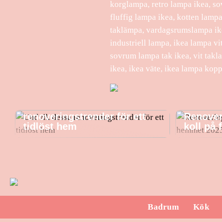
korglampa, retro lampa ikea, so
fluffig lampa ikea, kotten lampa
taklämpa, vardagsrumslampa ikea
industriell lampa, ikea lampa v
sovrum lampa tak ikea, vit takl
ikea, ikea väte, ikea lampa kopp
Undvik dessa
renoveringstrender för ett
Renover
tidlöst hem
koll på
Badrum
Kök