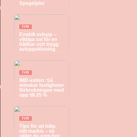
Spegelytor
TIPS
Enskilt avlopp –
viktiga val för en
hållbar och trygg
avloppslösning
TIPS
IMD-vatten: Så
minskar fastigheter
förbrukningen med
upp till 25 %
TIPS
Tips för att hitta
rätt markis – så
väljer du som bor