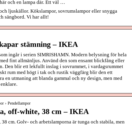
här och en lampa där. Ett väl …
r och ljuskällor. Kökslampor, sovrumslampor eller snygga
h sängbord. Vi har allt!
kapar stämning – IKEA
m som ingår i serien SIMRISHAMN. Modern belysning för hela
ed fint allmänljus. Använd den som ensamt blickfång eller
. Den blir ett lekfullt inslag i sovrummet, i vardagsrummet
siskt rum med högt i tak och rustik väggfärg blir den ett
ara en utmaning att blanda gammal och ny design, men med
 enklare.
or › Pendellampor
 off-white, 38 cm – IKEA
38 cm. Golv- och arbetslamporna är tunga och stabila, men