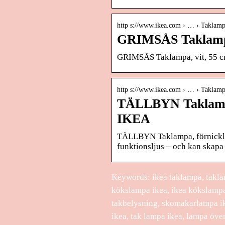
http s://www.ikea.com › … › Taklamp
GRIMSÅS Taklampa
GRIMSÅS Taklampa, vit, 55 c
http s://www.ikea.com › … › Taklamp
TÄLLBYN Taklampa,
IKEA
TÄLLBYN Taklampa, förnicklad
funktionsljus – och kan skapa 
Keywords: ikea taklampa, taklam
kökslampa ikea, ikea kökslampa,
takbelysning, skomakarlampa ike
ikea, tak lampa ikea, lampa öve