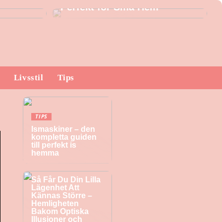
Perfekt för Små Hem
Livsstil
Tips
TIPS
Ismaskiner – den
kompletta guiden
till perfekt is
hemma
TIPS
Så Får Du Din Lilla
Lägenhet Att
Kännas Större –
Hemligheten
Bakom Optiska
Illusioner och