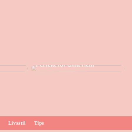
 Design
Varför en Isbad Tunna är
Perfekt för Små Hem
Livsstil
Tips