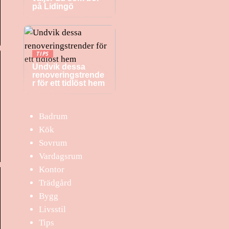
på Lidingö
TIPS
Undvik dessa
renoveringstrende
r för ett tidlöst hem
Badrum
Kök
Sovrum
Vardagsrum
Kontor
Trädgård
Bygg
Livsstil
Tips