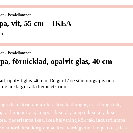
or › Pendellampor
, vit, 55 cm – IKEA
m.
or › Pendellampor
 förnicklad, opalvit glas, 40 cm –
, opalvit glas, 40 cm. De ger både stämningsljus och
lite nostalgi i alla hemmets rum.
pa ikea, ikea lampor tak, ikea taklampor, ikea lampa tak,
 taklampor ikea, lampor ikea tak, lampa ikea tak, ikea
a, fjäderlampa ikea, ikea belysning kök tak, industrilampa
r matbord ikea, korglampa ikea, vardagsrum lampa ikea, ikea