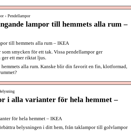
or › Pendellampor
ngande lampor till hemmets alla rum –
or till hemmets alla rum – IKEA
or som smycken för ett tak. Vissa pendellampor ger
er ett mer riktat ljus.
l hemmets alla rum. Kanske blir din favorit en fin, klotformad,
vrummet?
Belysning
r i alla varianter för hela hemmet –
rianter för hela hemmet – IKEA
förbättra belysningen i ditt hem, från taklampor till golvlampor