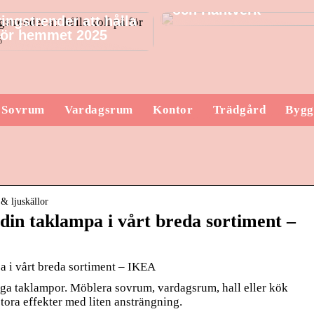
och Hantverk
ingstrender att hålla
 för hemmet 2025
Sovrum
Vardagsrum
Kontor
Trädgård
Bygg
& ljuskällor
din taklampa i vårt breda sortiment –
a i vårt breda sortiment – IKEA
ga taklampor. Möblera sovrum, vardagsrum, hall eller kök
tora effekter med liten ansträngning.