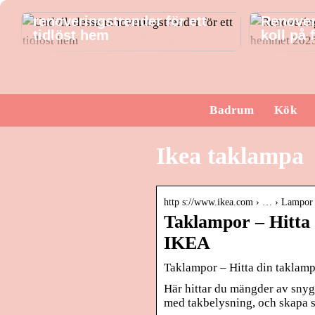
Undvik dessa
renoveringstrender för ett
Renover
tidlöst hem
koll på
Badrum
Kök
Ikea taklampa
http s://www.ikea.com › … › Lampor 
Taklampor – Hitta 
IKEA
Taklampor – Hitta din taklamp
Här hittar du mängder av snyg
med takbelysning, och skapa s