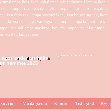
vrumslampa ikea, ikea kökslampa tak, industriell lampa ikea,
 ikea, lampor tak ikea, ikea retro lampa, takarmatur ikea, ikea
, ikea fado tak, lampa sovrum ikea, ikea belysning tak, ikea
it, takkrona ikea, ikea vardagsrum lampa, lampa koppar ikea,
ampa ikea, taklampa maskros ikea, vit lampa ikea, hisslampa
ar, kristall lampa ikea
CH23 Stol – Klassisk
och Hantverk
ingstrender att hålla
 för hemmet 2025
Sovrum
Vardagsrum
Kontor
Trädgård
Bygg