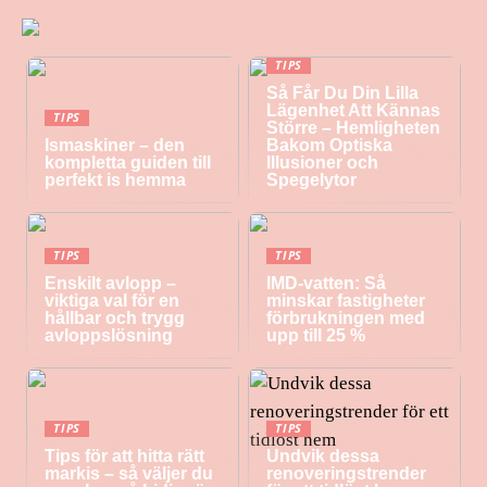
TIPS
Så Får Du Din Lilla
Lägenhet Att Kännas
TIPS
Större – Hemligheten
Ismaskiner – den
Bakom Optiska
kompletta guiden till
Illusioner och
perfekt is hemma
Spegelytor
TIPS
TIPS
Enskilt avlopp –
IMD-vatten: Så
viktiga val för en
minskar fastigheter
hållbar och trygg
förbrukningen med
avloppslösning
upp till 25 %
TIPS
TIPS
Tips för att hitta rätt
Undvik dessa
markis – så väljer du
renoveringstrender