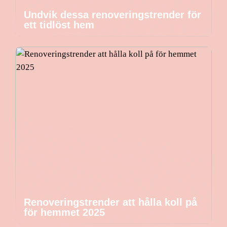
Undvik dessa renoveringstrender för
ett tidlöst hem
Renoveringstrender att hålla koll på
för hemmet 2025