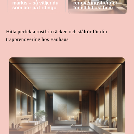
markis – så väljer du
renoveringstrender
som bor på Lidingö
för ett tidlöst hem
Hitta perfekta rostfria räcken och stålrör för din
trapprenovering hos Bauhaus