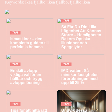
Keywords: ikea fjallbo, ikea fjällbo, fjällbo ikea
TIPS
Så Får Du Din Lilla
Lägenhet Att Kännas
TIPS
Större – Hemligheten
Ismaskiner – den
Bakom Optiska
kompletta guiden till
Illusioner och
perfekt is hemma
Spegelytor
TIPS
TIPS
Enskilt avlopp –
IMD-vatten: Så
viktiga val för en
minskar fastigheter
hållbar och trygg
förbrukningen med
avloppslösning
upp till 25 %
TIPS
TIPS
Tips för att hitta rätt
Undvik dessa