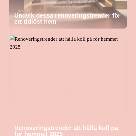
Undvik dessa renoveringstrender för
ett tidlöst hem
Renoveringstrender att hålla koll på
för hemmet 2025