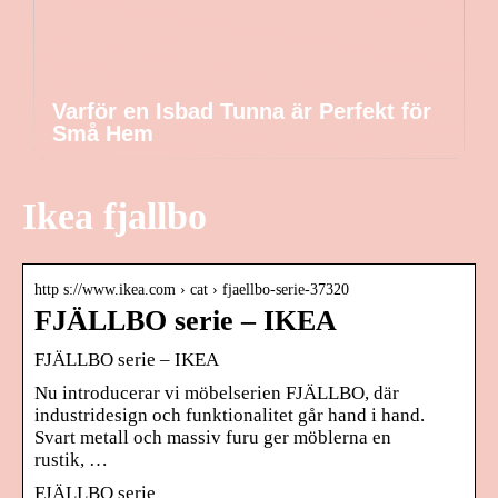
Varför en Isbad Tunna är Perfekt för
Små Hem
Ikea fjallbo
http s://www.ikea.com › cat › fjaellbo-serie-37320
FJÄLLBO serie – IKEA
FJÄLLBO serie – IKEA
Nu introducerar vi möbelserien FJÄLLBO, där
industridesign och funktionalitet går hand i hand.
Svart metall och massiv furu ger möblerna en
rustik, …
FJÄLLBO serie