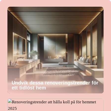
Undvik dessa renoveringstrender för
ett tidlöst hem