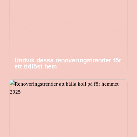
Undvik dessa renoveringstrender för
ett tidlöst hem