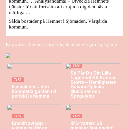
kommun. … Analysändamål – Utveckla Hemnets
tjänster för att fortsätta att erbjuda dig den bästa
möjliga …
Sålda bostäder på Hemnet i Sjömaden, Vårgårda
kommun.
Keywords: hemnet vårgårda, hemnet vårgårda på gång
TIPS
Så Får Du Din Lilla
Lägenhet Att Kännas
TIPS
Större – Hemligheten
Ismaskiner – den
Bakom Optiska
kompletta guiden till
Illusioner och
perfekt is hemma
Spegelytor
TIPS
TIPS
Enskilt avlopp –
IMD-vatten: Så
viktiga val för en
minskar fastigheter