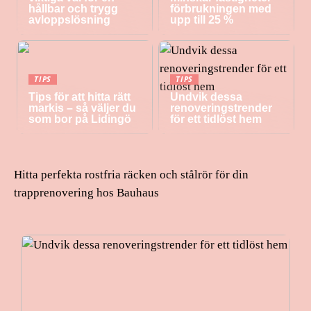
hållbar och trygg
förbrukningen med
avloppslösning
upp till 25 %
TIPS
TIPS
Tips för att hitta rätt
Undvik dessa
markis – så väljer du
renoveringstrender
som bor på Lidingö
för ett tidlöst hem
Hitta perfekta rostfria räcken och stålrör för din
trapprenovering hos Bauhaus