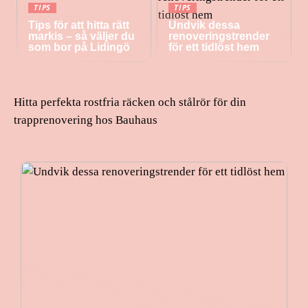
TIPS
TIPS
Tips för att hitta rätt
Undvik dessa
markis – så väljer du
renoveringstrender
som bor på Lidingö
för ett tidlöst hem
Hitta perfekta rostfria räcken och stålrör för din
trapprenovering hos Bauhaus