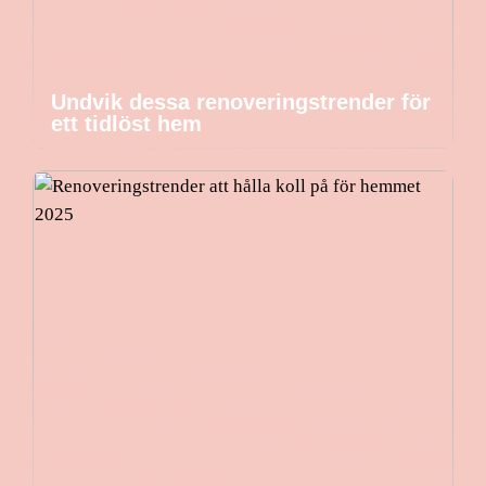
Undvik dessa renoveringstrender för
ett tidlöst hem