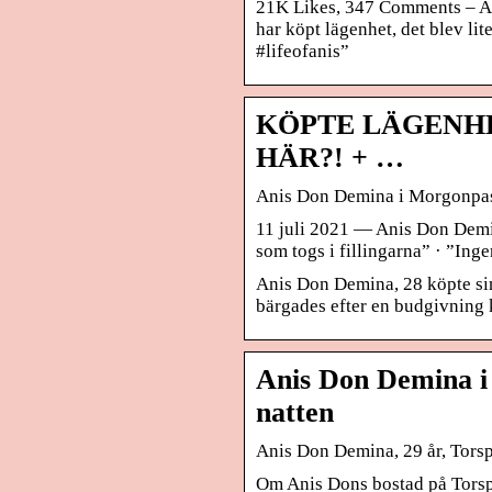
21K Likes, 347 Comments – A
har köpt lägenhet, det blev li
#lifeofanis”
KÖPTE LÄGENHE
HÄR?! + …
Anis Don Demina i Morgonpasse
11 juli 2021 — Anis Don Demin
som togs i fillingarna” · ”Inge
Anis Don Demina, 28 köpte sin
bärgades efter en budgivning 
Anis Don Demina i 
natten
Anis Don Demina, 29 år, Torsp
Om Anis Dons bostad på Torspl