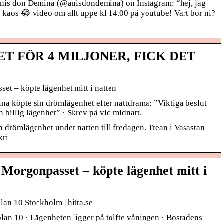
nis don Demina (@anisdondemina) on Instagram: “hej, jag
te kaos 😂 video om allt uppe kl 14.00 på youtube! Vart bor ni?
T FÖR 4 MILJONER, FICK DET
t – köpte lägenhet mitt i natten
a köpte sin drömlägenhet efter nattdrama: ”Viktiga beslut
n billig lägenhet” · Skrev på vid midnatt.
 drömlägenhet under natten till fredagen. Trean i Vasastan
kri
Morgonpasset – köpte lägenhet mitt i
lan 10 Stockholm | hitta.se
an 10 · Lägenheten ligger på tolfte våningen · Bostadens