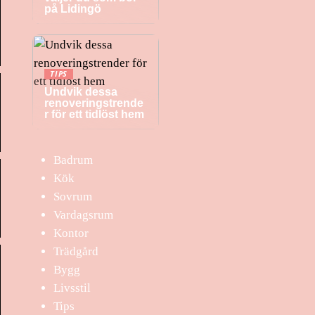
på Lidingö
TIPS
Undvik dessa
renoveringstrende
r för ett tidlöst hem
Badrum
Kök
Sovrum
Vardagsrum
Kontor
Trädgård
Bygg
Livsstil
Tips