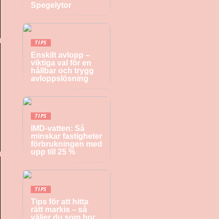
Spegelytor
TIPS
Enskilt avlopp –
viktiga val för en
hållbar och trygg
avloppslösning
TIPS
IMD-vatten: Så
minskar fastigheter
förbrukningen med
upp till 25 %
TIPS
Tips för att hitta
rätt markis – så
väljer du som bor