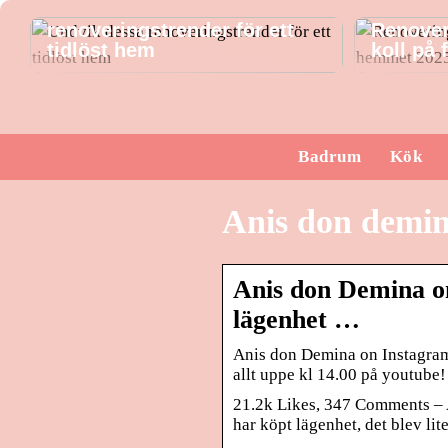
Undvik dessa
renoveringstrender för ett
Renover
tidlöst hem
koll på
Badrum
Kök
Anis don demin
Anis don Demina on
lägenhet …
Anis don Demina on Instagram:
allt uppe kl 14.00 på youtube!
21.2k Likes, 347 Comments – 
har köpt lägenhet, det blev li