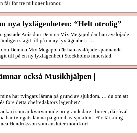
n får för tre miljoner kronor.
 nya lyxlägenheten: “Helt otrolig”
n gästade Anis don Demina Mix Megapol där han avslöjade
mligen slagit till på en ny lyxlägenhet i …
 don Demina Mix Megapol där han avslöjade spännande
git till på en ny lyxlägenhet i Stockholms innerstad.
ämnar också Musikhjälpen |
ina har tvingats lämna på grund av sjukdom. … du om att
s före detta chefredaktörs lägenhet?
ta Zackari som är kvarvarande programledare i buren, då såväl
a har tvingats lämna på grund av sjukdom. Förstärkning
innea Hendriksson som ansluter inom kort.