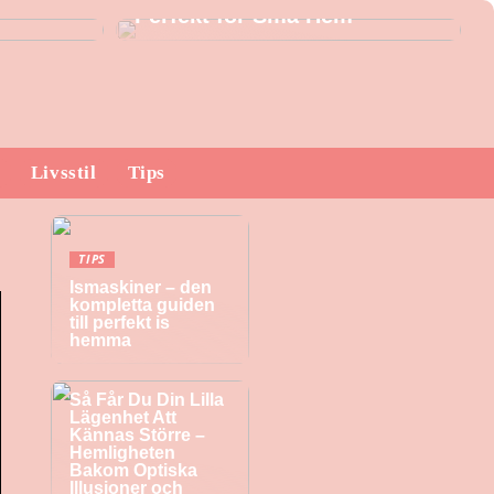
Perfekt för Små Hem
Livsstil
Tips
TIPS
Ismaskiner – den
kompletta guiden
till perfekt is
hemma
TIPS
Så Får Du Din Lilla
Lägenhet Att
Kännas Större –
Hemligheten
Bakom Optiska
Illusioner och