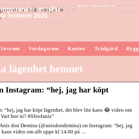
och Hantverk
ingstrender att hålla
 för hemmet 2025
Sovrum
Vardagsrum
Kontor
Trädgård
Bygg
a lägenhet hemnet
 Instagram: “hej, jag har köpt
 “hej, jag har köpt lägenhet, det blev lite kaos 😂 video om
 Vart bor ni? #lifeofanis”
Anis don Demina (@anisdondemina) on Instagram: “hej, jag
te kaos video om allt uppe kl 14.00 på …