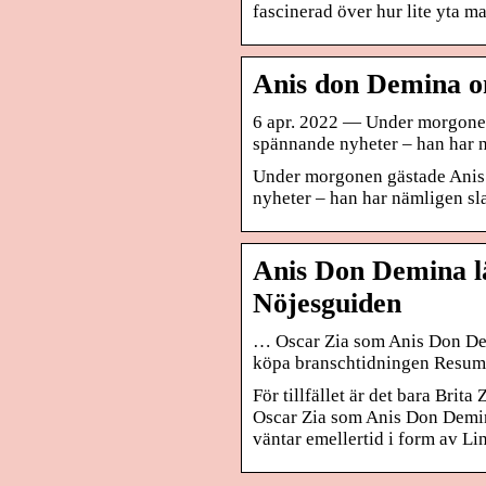
fascinerad över hur lite yta ma
Anis don Demina om
6 apr. 2022 — Under morgone
spännande nyheter – han har nä
Under morgonen gästade Anis
nyheter – han har nämligen sla
Anis Don Demina l
Nöjesguiden
… Oscar Zia som Anis Don Dem
köpa branschtidningen Resumé
För tillfället är det bara Bri
Oscar Zia som Anis Don Demin
väntar emellertid i form av L